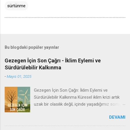
sürtünme
Bu blogdaki popüler yayınlar
Gezegen İçin Son Çağrı - İklim Eylemi ve
Sürdürülebilir Kalkınma
-
Mayıs 01, 2025
Gezegen İçin Son Çağrı: İklim Eylemi ve
Sürdürülebilir Kalkınma Küresel iklim krizi artık
uzak bir olasılık değil, içinde yaşadığımız somut
bir gerçekliktir. Artan sıcaklıklar, eriyen buzullar,
DEVAMI
şiddetli hava olayları ve ekosistem çöküşleri
insanlığa acil bir mesaj vermektedir: Zaman