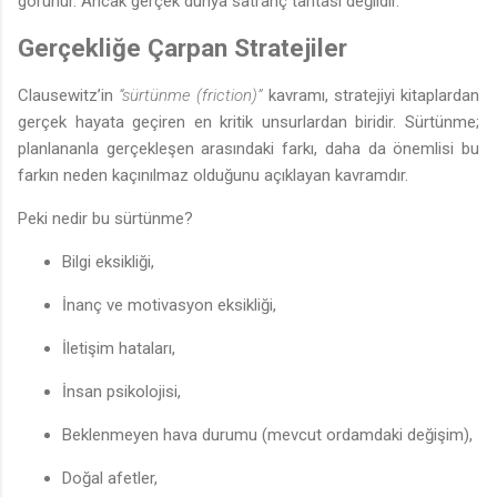
görünür. Ancak gerçek dünya satranç tahtası değildir.
Gerçekliğe Çarpan Stratejiler
Clausewitz’in
“sürtünme (friction)”
kavramı, stratejiyi kitaplardan
gerçek hayata geçiren en kritik unsurlardan biridir. Sürtünme;
planlananla gerçekleşen arasındaki farkı, daha da önemlisi bu
farkın neden kaçınılmaz olduğunu açıklayan kavramdır.
Peki nedir bu sürtünme?
Bilgi eksikliği,
İnanç ve motivasyon eksikliği,
İletişim hataları,
İnsan psikolojisi,
Beklenmeyen hava durumu (mevcut ordamdaki değişim),
Doğal afetler,