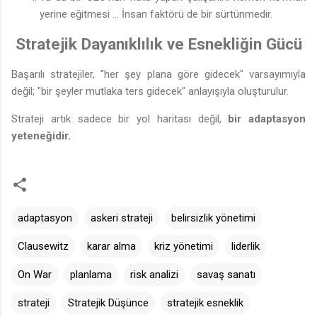
yerine eğitmesi ... İnsan faktörü de bir sürtünmedir.
Stratejik Dayanıklılık ve Esnekliğin Gücü
Başarılı stratejiler, "her şey plana göre gidecek" varsayımıyla
değil; "bir şeyler mutlaka ters gidecek" anlayışıyla oluşturulur.
Strateji artık sadece bir yol haritası değil,
bir adaptasyon
yeteneğidir.
adaptasyon
askeri strateji
belirsizlik yönetimi
Clausewitz
karar alma
kriz yönetimi
liderlik
On War
planlama
risk analizi
savaş sanatı
strateji
Stratejik Düşünce
stratejik esneklik