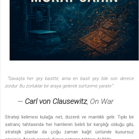
“Savaşta her şey basittir, ama en basit şey bile son derece
zordur. Bu zorluklar bir araya gelerek sürtünme yaratır.”
—
Carl von Clausewitz
,
On War
Strateji kelimesi kulağa net, düzenli ve mantıklı gelir. Tıpkı bir
satranç tahtasında her hamlenin belirli bir karşılığı olduğu gibi,
stratejik planlar da çoğu zaman kağıt üstünde kusursuz